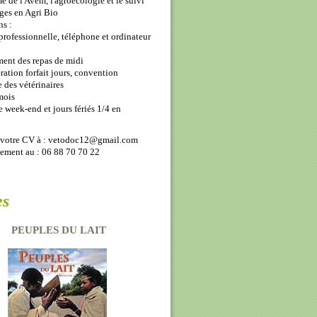
e de l'Avem, l'agroécologie et le suivi
ges en Agri Bio
s :
 professionnelle, téléphone et ordinateur
ment des repas de midi
ation forfait jours, convention
e des vétérinaires
mois
te week-end et jours fériés 1/4 en
votre CV à : vetodoc12@gmail.com
ement au : 06 88 70 70 22
es
PEUPLES DU LAIT