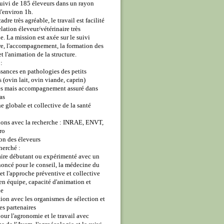
uivi de 185 éleveurs dans un rayon
d'environ 1h.
dre très agréable, le travail est facilité
elation éleveur/vétérinaire très
e. La mission est axée sur le suivi
re, l'accompagnement, la formation des
t l'animation de la structure.
:
sances en pathologies des petits
 (ovin lait, ovin viande, caprin)
es mais accompagnement assuré dans
as
e globale et collective de la santé
tions avec la recherche : INRAE, ENVT,
ro
on des éleveurs
cherché :
aire débutant ou expérimenté avec un
oncé pour le conseil, la médecine du
et l'approche préventive et collective
 en équipe, capacité d'animation et
ie
tion avec les organismes de sélection et
ies partenaires
pour l'agronomie et le travail avec