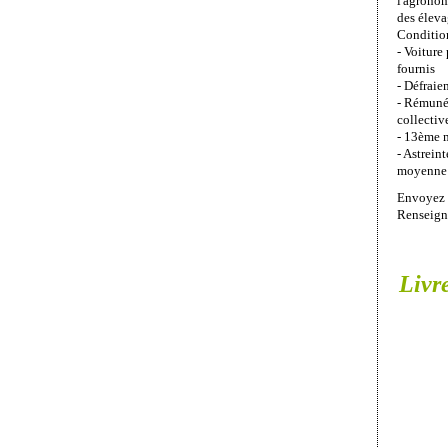
l'agronom
des éleva
Condition
- Voiture
fournis
- Défraie
- Rémunér
collectiv
- 13ème 
- Astrein
moyenne
Envoyez 
Renseign
Livr