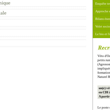
mique
Enquête t
Approche 
ale
Bilans éne
Volet socio-
Le bio et 
Recr
Véto d'Oc
petits r
(Agronome
impliquée
formation
Naturel R
un(e) vé
en CDI 
A parti
Le poste 