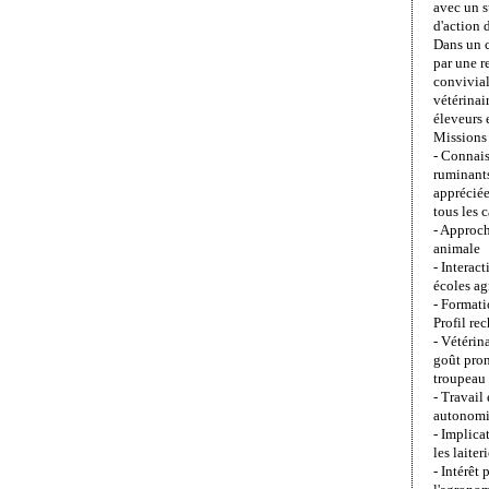
avec un s
d'action 
Dans un ca
par une r
convivial
vétérinai
éleveurs e
Missions 
- Connais
ruminants
apprécié
tous les c
- Approch
animale
- Interac
écoles ag
- Formati
Profil re
- Vétérin
goût pron
troupeau 
- Travail
autonom
- Implica
les laiter
- Intérêt 