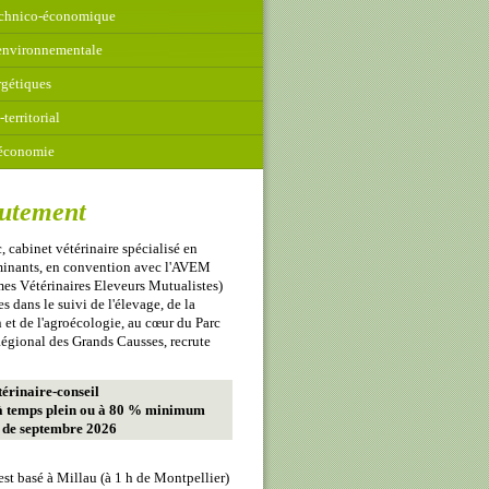
echnico-économique
environnementale
rgétiques
territorial
l'économie
utement
, cabinet vétérinaire spécialisé en
uminants, en convention avec l'AVEM
s Vétérinaires Eleveurs Mutualistes)
s dans le suivi de l'élevage, de la
 et de l'agroécologie, au cœur du Parc
égional des Grands Causses, recrute
térinaire-conseil
à temps plein ou à 80 % minimum
r de septembre 2026
est basé à Millau (à 1 h de Montpellier)