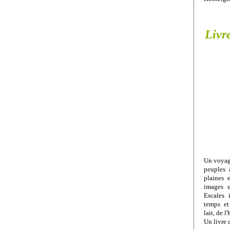
Livr
Un voyage
peuples 
plaines 
images u
Escales 
temps et
lait, de l
Un livre 