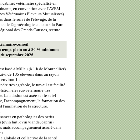
, cabinet vétérinaire spécialisé en
uminants, en convention avec l'AVEM
s Vétérinaires Eleveurs Mutualistes)
s dans le suivi de l'élevage, de la
 et de l'agroécologie, au cœur du Parc
égional des Grands Causses, recrute
térinaire-conseil
à temps plein ou à 80 % minimum
r de septembre 2026
est basé à Millau (à 1 h de Montpellier)
uivi de 185 éleveurs dans un rayon
d'environ 1h.
dre très agréable, le travail est facilité
elation éleveur/vétérinaire très
e. La mission est axée sur le suivi
re, l'accompagnement, la formation des
t l'animation de la structure.
:
sances en pathologies des petits
 (ovin lait, ovin viande, caprin)
es mais accompagnement assuré dans
as
e globale et collective de la santé