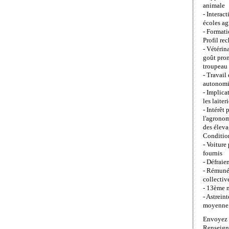
animale
- Interac
écoles ag
- Formati
Profil re
- Vétérin
goût pron
troupeau 
- Travail
autonom
- Implica
les laiter
- Intérêt 
l'agronom
des éleva
Condition
- Voiture
fournis
- Défraie
- Rémunér
collectiv
- 13ème 
- Astrein
moyenne
Envoyez 
Renseign