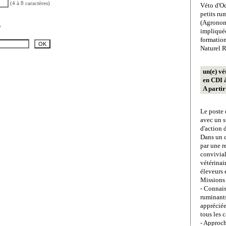
(4 à 8 caractères)
Véto d'Oc
petits r
(Agronome
?
impliquée
formation
Naturel R
un(e) vé
en CDI 
A parti
Le poste 
avec un s
d'action 
Dans un ca
par une r
convivial
vétérinai
éleveurs e
Missions 
- Connais
ruminants
apprécié
tous les c
- Approch