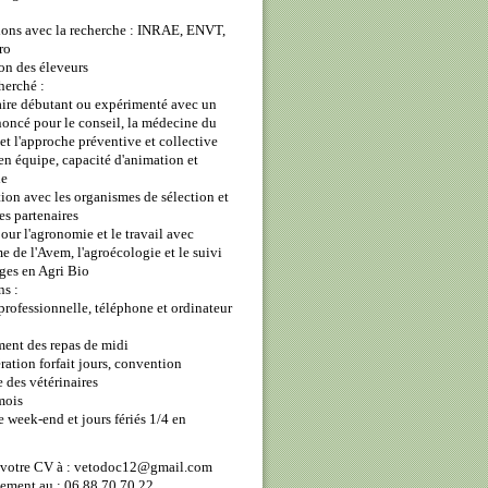
tions avec la recherche : INRAE, ENVT,
ro
on des éleveurs
cherché :
aire débutant ou expérimenté avec un
oncé pour le conseil, la médecine du
et l'approche préventive et collective
 en équipe, capacité d'animation et
ie
tion avec les organismes de sélection et
ies partenaires
pour l'agronomie et le travail avec
e de l'Avem, l'agroécologie et le suivi
ges en Agri Bio
s :
 professionnelle, téléphone et ordinateur
ment des repas de midi
ation forfait jours, convention
e des vétérinaires
mois
te week-end et jours fériés 1/4 en
votre CV à : vetodoc12@gmail.com
ement au : 06 88 70 70 22