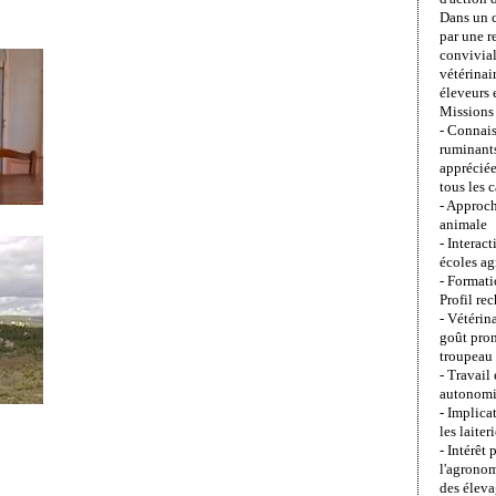
Dans un ca
par une r
convivial
vétérinai
éleveurs e
Missions 
- Connais
ruminants
apprécié
tous les c
- Approch
animale
- Interac
écoles ag
- Formati
Profil re
- Vétérin
goût pron
troupeau 
- Travail
autonom
- Implica
les laiter
- Intérêt 
l'agronom
des éleva