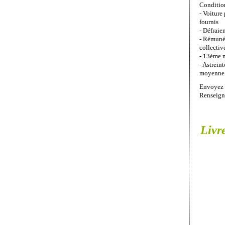
Condition
- Voiture
fournis
- Défraie
- Rémunér
collectiv
- 13ème 
- Astrein
moyenne
Envoyez 
Renseign
Livr