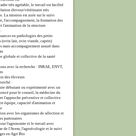
dre très agréable, le travail est facilité
elation éleveur/vétérinaire très
e. La mission est axée sur le suivi
re, l'accompagnement, la formation des
t l'animation de la structure.
:
sances en pathologies des petits
 (ovin lait, ovin viande, caprin)
es mais accompagnement assuré dans
as
e globale et collective de la santé
tions avec la recherche : INRAE, ENVT,
ro
on des éleveurs
cherché :
aire débutant ou expérimenté avec un
oncé pour le conseil, la médecine du
et l'approche préventive et collective
 en équipe, capacité d'animation et
ie
tion avec les organismes de sélection et
ies partenaires
pour l'agronomie et le travail avec
e de l'Avem, l'agroécologie et le suivi
ges en Agri Bio