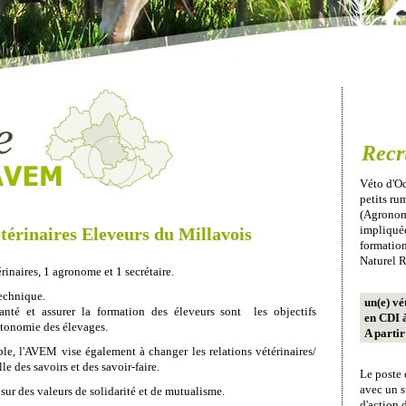
Recr
Véto d'Oc
petits r
(Agronome
impliquée
érinaires Eleveurs du Millavois
formation
Naturel R
naires, 1 agronome et 1 secrétaire.
technique.
un(e) vé
nté et assurer la formation des éleveurs sont les objectifs
en CDI 
tonomie des élevages.
A parti
le, l'AVEM vise également à changer les relations vétérinaires/
e des savoirs et des savoir-faire.
Le poste 
avec un s
ur des valeurs de solidarité et de mutualisme.
d'action 