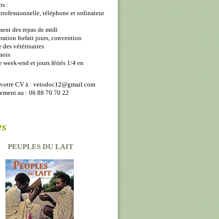
s :
 professionnelle, téléphone et ordinateur
ment des repas de midi
ation forfait jours, convention
e des vétérinaires
mois
te week-end et jours fériés 1/4 en
votre CV à : vetodoc12@gmail.com
ement au : 06 88 70 70 22
es
PEUPLES DU LAIT