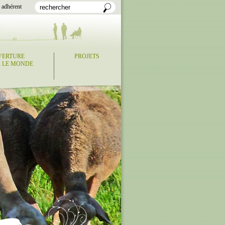
 adhérent
VERTURE
PROJETS
 LE MONDE